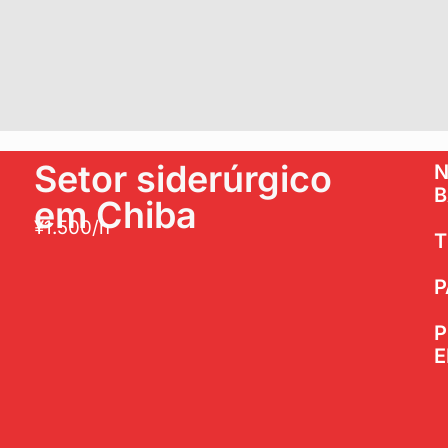
Setor siderúrgico
N
B
em Chiba
¥1.500/h
T
P
P
E